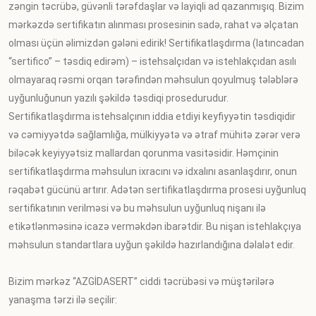
zəngin təcrübə, güvənli tərəfdaşlar və layiqli ad qazanmışıq. Bizim
mərkəzdə sertifikatın alınması prosesinin sadə, rahat və əlçatan
olması üçün əlimizdən gələni edirik! Sertifikatlaşdırma (latıncadan
“sertifico” – təsdiq edirəm) – istehsalçıdan və istehlakçıdan asılı
olmayaraq rəsmi orqan tərəfindən məhsulun qoyulmuş tələblərə
uyğunluğunun yazılı şəkildə təsdiqi prosedurudur.
Sertifikatlaşdırma istehsalçının iddia etdiyi keyfiyyətin təsdiqidir
və cəmiyyətdə sağlamlığa, mülkiyyətə və ətraf mühitə zərər verə
biləcək keyiyyətsiz mallardan qorunma vasitəsidir. Həmçinin
sertifikatlaşdırma məhsulun ixracını və idxalını asanlaşdırır, onun
rəqabət gücünü artırır. Adətən sertifikatlaşdırma prosesi uyğunluq
sertifikatının verilməsi və bu məhsulun uyğunluq nişanı ilə
etikətlənməsinə icazə verməkdən ibarətdir. Bu nişan istehlakçıya
məhsulun standartlara uyğun şəkildə hazırlandığına dəlalət edir.
Bizim mərkəz “AZGİDASERT” ciddi təcrübəsi və müştərilərə
yanaşma tərzi ilə seçilir: