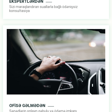
EKSPERTLƏRDƏN
Sizi maraqlandıran suallarla bağlı ödənişsiz
konsultasiya
OFİSƏ GƏLMƏDƏN
Sənədlərin onlayn qəbulu və ödəmə imkanı