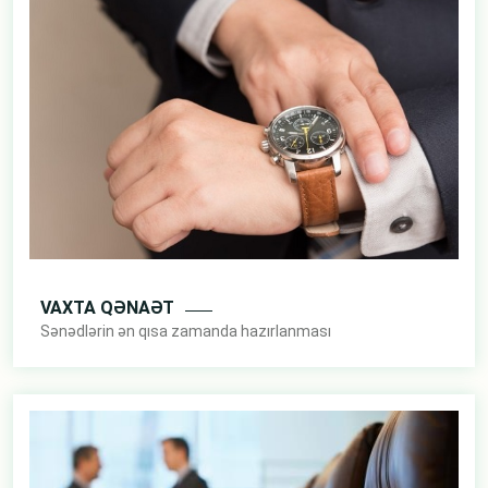
VAXTA QƏNAƏT
Sənədlərin ən qısa zamanda hazırlanması