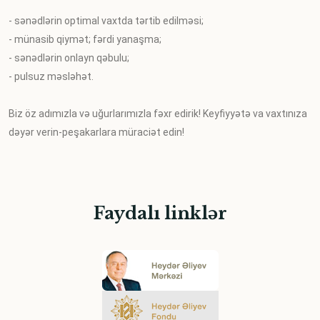
- sənədlərin optimal vaxtda tərtib edilməsi;
- münasib qiymət; fərdi yanaşma;
- sənədlərin onlayn qəbulu;
- pulsuz məsləhət.
Biz öz adımızla və uğurlarımızla fəxr edirik! Keyfiyyətə va vaxtınıza
dəyər verin-peşakarlara müraciət edin!
Faydalı linklər