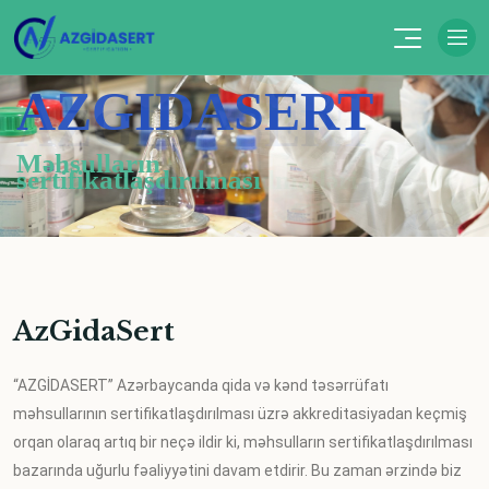
AZGIDASERT
AZGIDASERT
Məhsulların
sertifikatlaşdırılması
Sertifikatlaşdırma xidmətləri
AzGidaSert
“AZGİDASERT” Azərbaycanda qida və kənd təsərrüfatı
məhsullarının sertifikatlaşdırılması üzrə akkreditasiyadan keçmiş
orqan olaraq artıq bir neçə ildir ki, məhsulların sertifikatlaşdırılması
bazarında uğurlu fəaliyyətini davam etdirir. Bu zaman ərzində biz