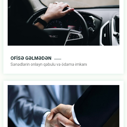
OFİSƏ GƏLMƏDƏN
Sənədlərin onlayn qəbulu və ödəmə imkanı