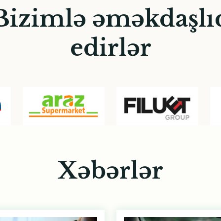
Bizimlə əməkdaşlı
edirlər
Xəbərlər