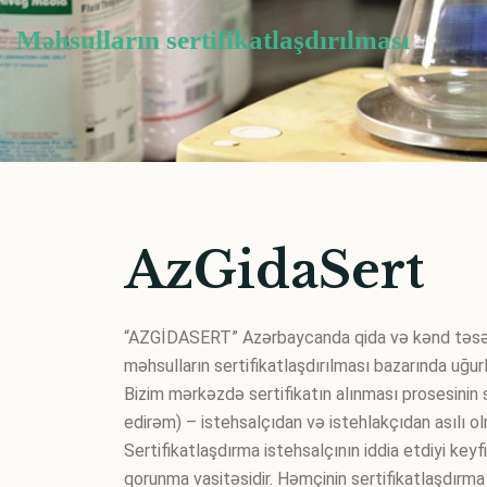
Məhsulların sertifikatlaşdırılması
Sertifikatlaşdırma xidmətləri
AzGidaSert
“AZGİDASERT” Azərbaycanda qida və kənd təsərrüfa
məhsulların sertifikatlaşdırılması bazarında uğur
Bizim mərkəzdə sertifikatın alınması prosesinin s
edirəm) – istehsalçıdan və istehlakçıdan asılı 
Sertifikatlaşdırma istehsalçının iddia etdiyi ke
qorunma vasitəsidir. Həmçinin sertifikatlaşdırma 