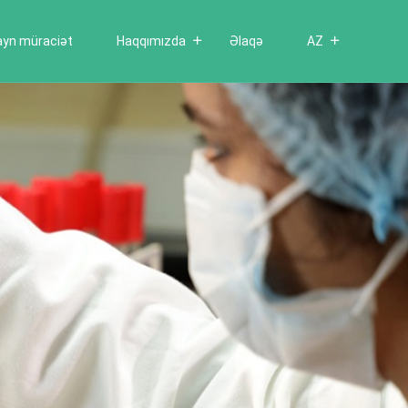
ayn müraciət
Haqqımızda
Əlaqə
AZ