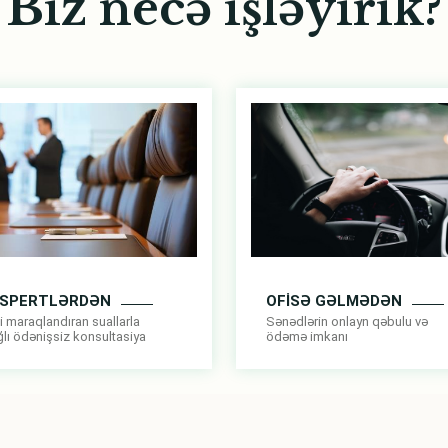
Biz necə işləyirik?
OFİSƏ GƏLMƏDƏN
KSPERTLƏRDƏN
Sənədlərin onlayn qəbulu və
i maraqlandıran suallarla
ödəmə imkanı
lı ödənişsiz konsultasiya