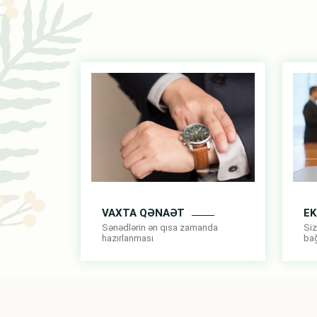
VAXTA QƏNAƏT
E
Sənədlərin ən qısa zamanda
Siz
hazırlanması
bağ