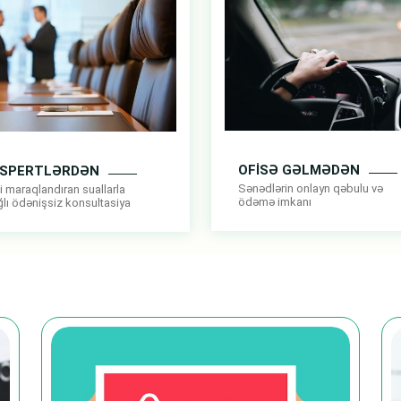
OFİSƏ GƏLMƏDƏN
KSPERTLƏRDƏN
Sənədlərin onlayn qəbulu və
i maraqlandıran suallarla
ödəmə imkanı
lı ödənişsiz konsultasiya