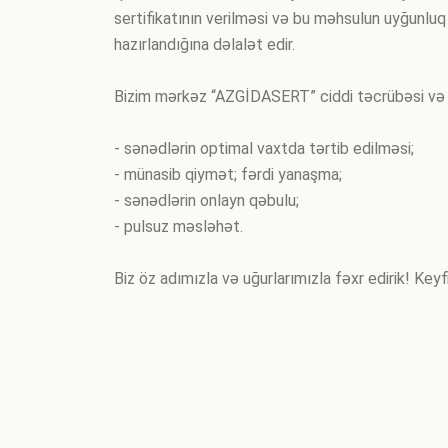
sertifikatının verilməsi və bu məhsulun uyğunluq
hazırlandığına dəlalət edir.
Bizim mərkəz “AZGİDASERT” ciddi təcrübəsi və mü
- sənədlərin optimal vaxtda tərtib edilməsi;
- münasib qiymət; fərdi yanaşma;
- sənədlərin onlayn qəbulu;
- pulsuz məsləhət.
Biz öz adımızla və uğurlarımızla fəxr edirik! Key