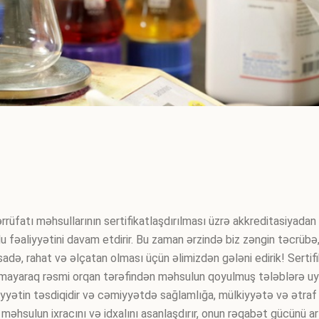
tı məhsullarının sertifikatlaşdırılması üzrə akkreditasiyadan keç
lu fəaliyyətini davam etdirir. Bu zaman ərzində biz zəngin təcrübə,
adə, rahat və əlçatan olması üçün əlimizdən gələni edirik! Sertifi
olmayaraq rəsmi orqan tərəfindən məhsulun qoyulmuş tələblərə uyğ
yfiyyətin təsdiqidir və cəmiyyətdə sağlamlığa, mülkiyyətə və ətra
məhsulun ixracını və idxalını asanlaşdırır, onun rəqabət gücünü ar