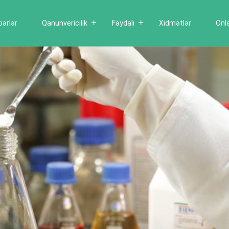
bərlər
Qanunvericilik
Faydalı
Xidmətlər
Onl