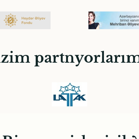
izim partnyorlarım