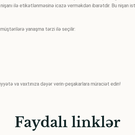
 nişanı ilə etikətlənməsinə icazə verməkdən ibarətdir. Bu nişan i
ştərilərə yanaşma tərzi ilə seçilir:
fiyyətə va vaxtınıza dəyər verin-peşakarlara müraciət edin!
Faydalı linklər