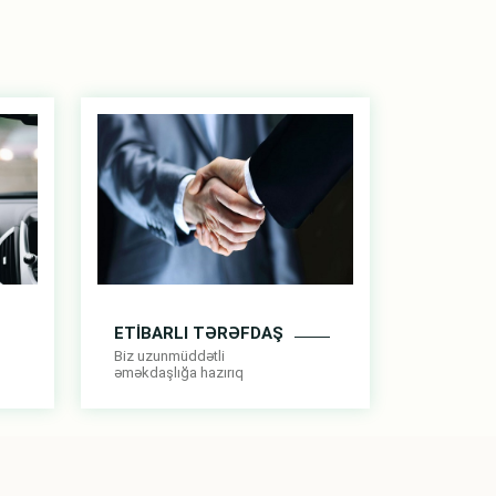
ETİBARLI TƏRƏFDAŞ
Biz uzunmüddətli
əməkdaşlığa hazırıq