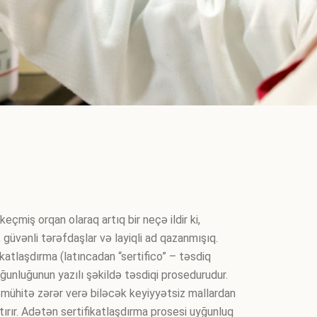
miş orqan olaraq artıq bir neçə ildir ki,
 güvənli tərəfdaşlar və layiqli ad qazanmışıq.
katlaşdırma (latıncadan “sertifico” – təsdiq
unluğunun yazılı şəkildə təsdiqi prosedurudur.
f mühitə zərər verə biləcək keyiyyətsiz mallardan
tırır. Adətən sertifikatlaşdırma prosesi uyğunluq