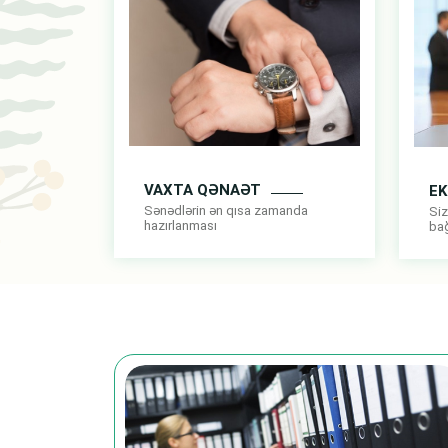
VAXTA QƏNAƏT
E
Sənədlərin ən qısa zamanda
Siz
hazırlanması
bağ