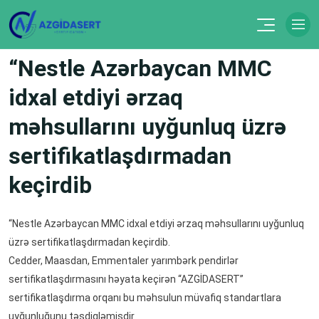
“Nestle Azərbaycan MMC
idxal etdiyi ərzaq
məhsullarını uyğunluq üzrə
sertifikatlaşdırmadan
keçirdib
“Nestle Azərbaycan MMC idxal etdiyi ərzaq məhsullarını uyğunluq
üzrə sertifikatlaşdırmadan keçirdib.
Cedder, Maasdan, Emmentaler yarımbərk pendirlər
sertifikatlaşdırmasını həyata keçirən “AZGİDASERT”
sertifikatlaşdırma orqanı bu məhsulun müvafiq standartlara
uyğunluğunu təsdiqləmişdir.