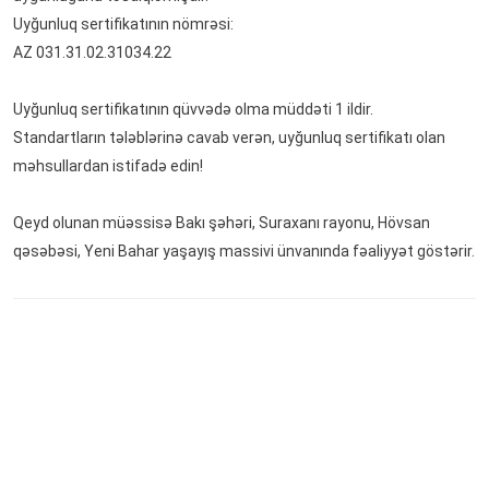
Uyğunluq sertifikatının nömrəsi:
AZ 031.31.02.31034.22
Uyğunluq sertifikatının qüvvədə olma müddəti 1 ildir.
Standartların tələblərinə cavab verən, uyğunluq sertifikatı olan
məhsullardan istifadə edin!
Qeyd olunan müəssisə Bakı şəhəri, Suraxanı rayonu, Hövsan
qəsəbəsi, Yeni Bahar yaşayış massivi ünvanında fəaliyyət göstərir.